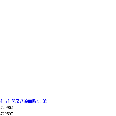
 高雄市仁武區八德南路435號
729962
729597