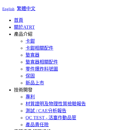
繁體中文
English
首頁
關於ATRT
產品介紹
卡鉗
卡鉗相關配件
墊寬器
墊寬器相關配件
零件爆炸料號圖
保固
新品上市
技術開發
專利
材質證明及物理性質檢驗報告
測試 / CAE分析報告
QC TEST - 活塞作動品管
產品責任險